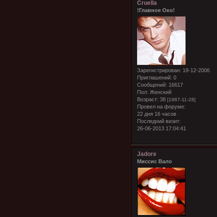
Cruella
!Главное Око!
Зарегистрирован
: 18-12-2006
Приглашений:
0
Сообщений:
16617
Пол:
Женский
Возраст:
38
[1987-11-28]
Провел на форуме:
22 дня 16 часов
Последний визит:
26-06-2013 17:04:41
Jadore
Миссис Вало