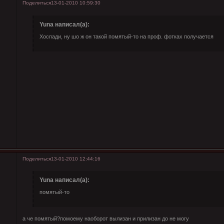
Поделиться
13-01-2010 10:59:30
Yuna написал(а):
Хоспади, ну шо ж он такой помятый-то на проф. фотках получается
Поделиться
13-01-2010 12:44:16
Yuna написал(а):
помятый-то
а че помятый?помоему наоборот вылизан и прилизан до не могу