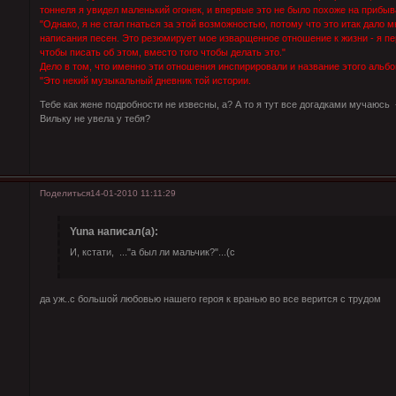
тоннеля я увидел маленький огонек, и впервые это не было похоже на прибы
"Однако, я не стал гнаться за этой возможностью, потому что это итак дало 
написания песен. Это резюмирует мое изварщенное отношение к жизни - я пер
чтобы писать об этом, вместо того чтобы делать это."
Дело в том, что именно эти отношения инспирировали и название этого альбо
"Это некий музыкальный дневник той истории.
Тебе как жене подробности не извесны, а? А то я тут все догадками мучаюсь -
Вильку не увела у тебя?
Поделиться
14-01-2010 11:11:29
Yuna написал(а):
И, кстати, ..."а был ли мальчик?"...(с
да уж..с большой любовью нашего героя к вранью во все верится с трудом