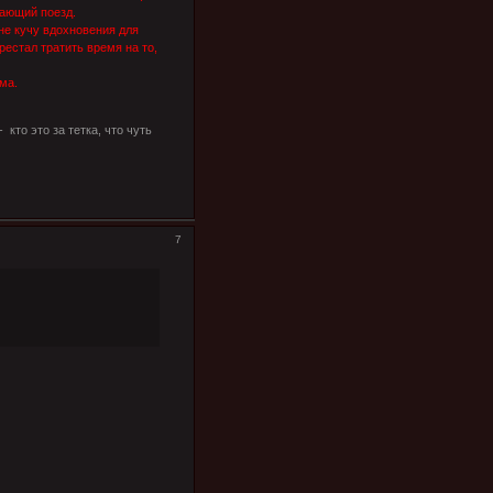
вающий поезд.
мне кучу вдохновения для
естал тратить время на то,
ма.
 кто это за тетка, что чуть
7