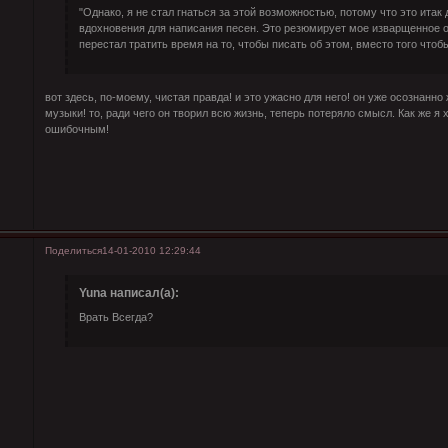
"Однако, я не стал гнаться за этой возможностью, потому что это итак
вдохновения для написания песен. Это резюмирует мое изварщенное о
перестал тратить время на то, чтобы писать об этом, вместо того чтобы
вот здесь, по-моему, чистая правда! и это ужасно для него! он уже осознанн
музыки! то, ради чего он творил всю жизнь, теперь потеряло смысл. Как же я
ошибочным!
Поделиться
14-01-2010 12:29:44
Yuna написал(а):
Врать Всегда?