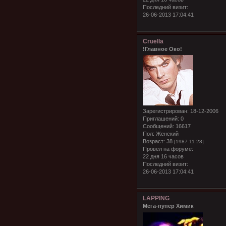
Последний визит:
26-06-2013 17:04:41
Cruella
!Главное Око!
Зарегистрирован
: 18-12-2006
Приглашений:
0
Сообщений:
16617
Пол:
Женский
Возраст:
38
[1987-11-28]
Провел на форуме:
22 дня 16 часов
Последний визит:
26-06-2013 17:04:41
LAPPING
Мега-пупер Химик