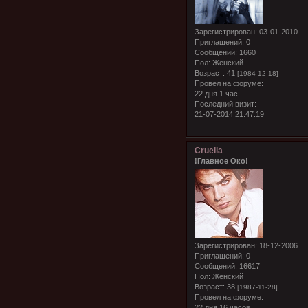
Зарегистрирован
: 03-01-2010
Приглашений:
0
Сообщений:
1660
Пол:
Женский
Возраст:
41
[1984-12-18]
Провел на форуме:
22 дня 1 час
Последний визит:
21-07-2014 21:47:19
Cruella
!Главное Око!
Зарегистрирован
: 18-12-2006
Приглашений:
0
Сообщений:
16617
Пол:
Женский
Возраст:
38
[1987-11-28]
Провел на форуме:
22 дня 16 часов