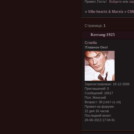
Привет, Гость!
Войдите
или
зар
»
Ville-hearts & Marsis
»
СМ
Страница:
1
Kerrang:1925
Cruella
!Главное Око!
Зарегистрирован
: 18-12-2006
Приглашений:
0
Сообщений:
16617
Пол:
Женский
Возраст:
38
[1987-11-28]
Провел на форуме:
22 дня 16 часов
Последний визит:
26-06-2013 17:04:41