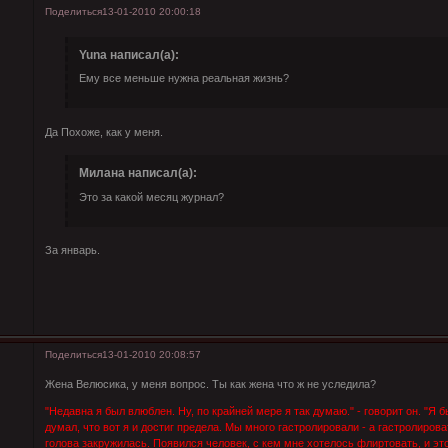
Поделиться
13-01-2010 20:00:18
Yuna написал(а):
Ему все меньше нужна реальная жизнь?
Да
Похоже, как у меня.
Милана написал(а):
Это за какой месяц журнал?
За январь.
Поделиться
13-01-2010 20:08:57
Жена Велюсика, у меня вопрос. Ты как жена что ж не уследила?
"Недавна я был влюблен. Ну, по крайней мере я так думаю." - говорит он. "Я 
думал, что вот я и достиг предела. Мы много гастролировали - а гастролирова
голова закружилась. Появился человек, с кем мне хотелось флиртовать, и эт