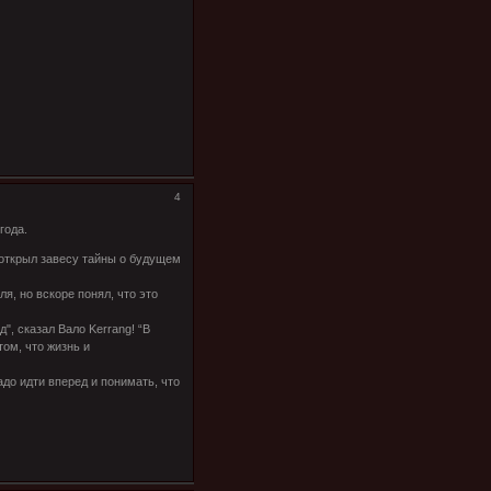
4
года.
иоткрыл завесу тайны о будущем
ля, но вскоре понял, что это
д", сказал Вало Kerrang! “В
 том, что жизнь и
адо идти вперед и понимать, что