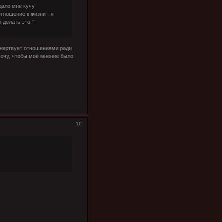
 дало мне кучу
тношение к жизни - я
 делать это."
о жертвует отношениями ради
 хочу, чтобы моё мнение было
10