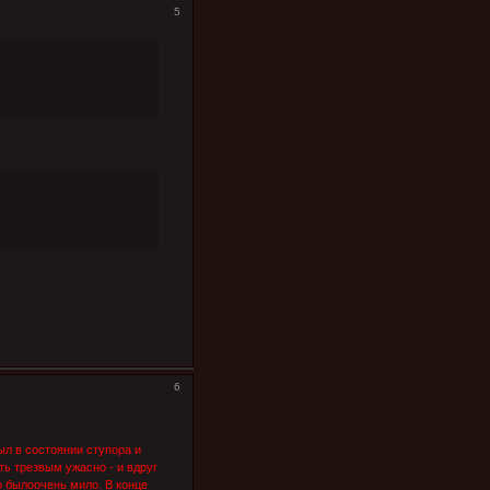
5
6
был в состоянии ступора и
ть трезвым ужасно - и вдруг
о былоочень мило. В конце