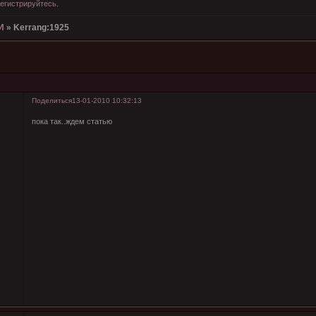
егистрируйтесь
.
И
»
Kerrang:1925
Поделиться
13-01-2010 10:32:13
пока так..ждем статью