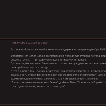
Поделиться
13-01-2010 19:16:20
Это за какой месяц журнал? У меня есть выдержка из интервью декабрь 2009 
Фронтмен HIM Вилле Вало в экслюзивном интервью для журнала Kerrang! пр
альбоме группы -- "Scream Works: Love In Theory And Practice".
Прожив год без алкоголя, Вало говорит, что наконец увидел свет в конце тунне
свет приближающегося поезда...
"Этот альбом о том, что жизнь запутана, она катится к чертям, и нет пути наза
альбоме есть строки ’Here’s to the pain and the light of the oncoming train’. Это о
взаимоотношения сложны, а если нет, то в чём вызов, в чём изюминка?
“Я пою о вызове человеческого бытия", добавил Вало, "У всех своя борьба. Н
ты не единственный, кто идет по этому пути".