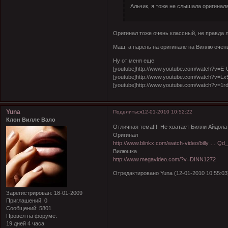
Альчик, я тоже не слышала оригинала
Оригинал тоже очень классный, не правда 
Маш, а парень на оригинале на Виллю оче
Ну от меня еще
[youtube]http://www.youtube.com/watch?v=E-
[youtube]http://www.youtube.com/watch?v=Lx
[youtube]http://www.youtube.com/watch?v=1r
Yuna
Поделиться
12-01-2010 10:52:22
Клон Вилле Вало
Отличная тема!!!
Не хватает Билли Айдола 
Оригинал
http://www.blinkx.com/watch-video/billy … Qd_
Вилюшка
http://www.megavideo.com/?v=DINN1272
Отредактировано Yuna (12-01-2010 10:55:03
Зарегистрирован
: 18-01-2009
Приглашений:
0
Сообщений:
5801
Провел на форуме:
19 дней 4 часа