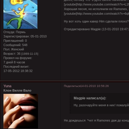
[youtube]http://www.youtube.com/watch?v=L
Хорошая песня, но исполнили ее Ramones, м
[youtube]http://www.youtube.com/watch?v=6q
Ну вот хоть один кавер Him сделали плохо?
Отредактировано Magpie (13-01-2010 19:47:
Откуда:
Пермь
Зарегистрирован
: 05-01-2010
Приглашений:
0
Сообщений:
548
Пол:
Женский
Возраст:
36
[1989-11-15]
Провел на форуме:
7 дней 8 часов
Последний визит:
17-05-2012 18:38:32
Yuna
Поделиться
14-01-2010 10:56:26
Клон Вилле Вало
Magpie написал(а):
Ну, разочаруйте меня в них! пожалуй
Не дождешься
*чет я Ramones даж до конц