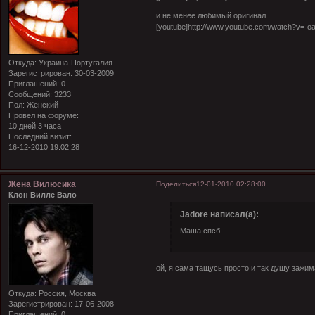
и не менее любимый оригинал
[youtube]http://www.youtube.com/watch?v=-
Откуда:
Украина-Португалия
Зарегистрирован
: 30-03-2009
Приглашений:
0
Сообщений:
3233
Пол:
Женский
Провел на форуме:
10 дней 3 часа
Последний визит:
16-12-2010 19:02:28
Жена Вилюсика
Поделиться
12-01-2010 02:28:00
Клон Вилле Вало
Jadore написал(а):
Маша спсб
ой, я сама тащусь просто и так душу зажим
Откуда:
Россия, Москва
Зарегистрирован
: 17-06-2008
Приглашений:
0