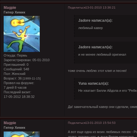
Magpie
Поделиться
13-01-2010 13:36:21
Гипер Химик
Jadore написал(а):
любимый кавер
Jadore написал(а):
и не менее любимый оригинал
Откуда:
Пермь
Зарегистрирован
: 05-01-2010
Приглашений:
0
Сообщений:
548
тоже очень люблю этот клип и песню!
Пол:
Женский
Возраст:
36
[1989-11-15]
Провел на форуме:
Yuna написал(а):
7 дней 8 часов
Не хватает Билли Айдола и его "Ребе
Последний визит:
17-05-2012 18:38:32
Да! замечательный кавер они сделали, ожи
Magpie
Поделиться
13-01-2010 15:54:53
Гипер Химик
А вот еще одна из моих любимых песен - Poi
долго, потому что в духе Вилле написана...