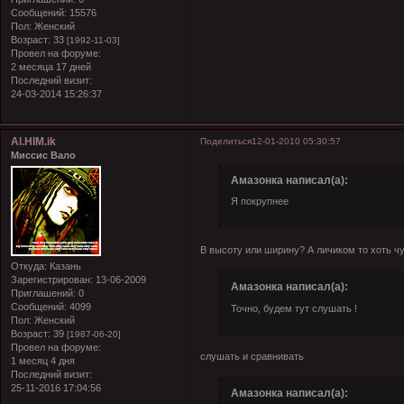
Сообщений:
15576
Пол:
Женский
Возраст:
33
[1992-11-03]
Провел на форуме:
2 месяца 17 дней
Последний визит:
24-03-2014 15:26:37
Al.HIM.ik
Поделиться
12-01-2010 05:30:57
Миссис Вало
Амазонка написал(а):
Я покрупнее
В высоту или ширину? А личиком то хоть ч
Откуда:
Казань
Зарегистрирован
: 13-06-2009
Амазонка написал(а):
Приглашений:
0
Сообщений:
4099
Точно, будем тут слушать !
Пол:
Женский
Возраст:
39
[1987-06-20]
Провел на форуме:
слушать и сравнивать
1 месяц 4 дня
Последний визит:
25-11-2016 17:04:56
Амазонка написал(а):