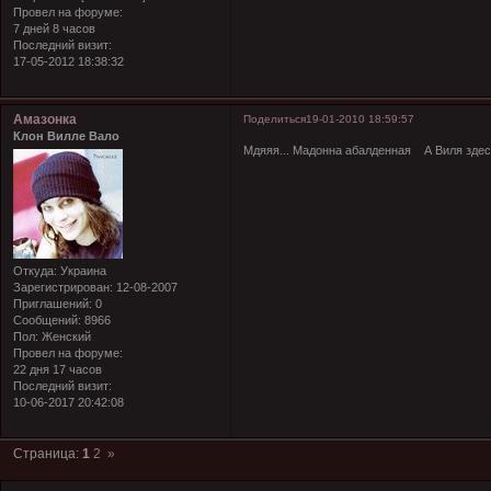
Провел на форуме:
7 дней 8 часов
Последний визит:
17-05-2012 18:38:32
Амазонка
Поделиться
19-01-2010 18:59:57
Клон Вилле Вало
Мдяяя... Мадонна абалденная
А Виля здес
Откуда:
Украина
Зарегистрирован
: 12-08-2007
Приглашений:
0
Сообщений:
8966
Пол:
Женский
Провел на форуме:
22 дня 17 часов
Последний визит:
10-06-2017 20:42:08
Страница:
1
2
»