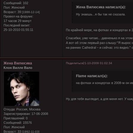
Сообщений:
102
Жена Вилюсика написал(а):
Пол:
Женский
Возраст:
39
[1986-12-14]
Ну знаешь...я бы так не сказала.
Провел на форуме:
17 часов 29 минут
Последний визит:
25-10-2010 01:55:11
По крайней мере, на фотках и концертах в 2
Спасибки, уже читаю...
давненько я на этом 
А вот об этом первый раз слышу:"Я вырос на
на ранних Cathedral – и сейчас это видно." 
Жена Вилюсика
Поделиться
21-10-2009 01:02:34
Клон Вилле Вало
Flame написал(а):
на фотках и концертах в 2008-м он им
Ну для тебя выглядит, а для меня нет. У ка
Откуда:
Россия, Москва
Зарегистрирован
: 17-06-2008
Приглашений:
0
Сообщений:
15576
Пол:
Женский
Возраст:
33
[1992-11-03]