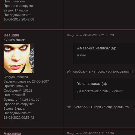
Пол:
Женский
Провел на форуме:
22 дня 17 часов
Последний визит:
10-06-2017 20:42:08
Beautiful
Поделиться
30-10-2009 21:50:23
~Ville's Heart~
Амазонка написал(а):
и мну
ой...сообразить на троих - организовали!!!!!
Откуда:
Москва
Зарегистрирован
: 27-05-2007
Yuna написал(а):
Приглашений:
0
Сообщений:
10152
Да шо ж такое с вами, Ленки?
Пол:
Женский
Возраст:
44
[1982-01-06]
Провел на форуме:
Чё....чего????? С горя чё еще делать-то.....
1 день 3 часа
Последний визит:
13-03-2022 00:56:42
Амазонка
Поделиться
30-10-2009 21:54:56