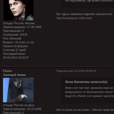
Не подскажешь, где можно почитать 
Вот здесь наиболее подробно описано всё:
http://heartagram.ru/him.html
Откуда:
Россия, Москва
Зарегистрирован
: 17-06-2008
Приглашений:
0
Сообщений:
15576
Пол:
Женский
Возраст:
33
[1992-11-03]
Провел на форуме:
2 месяца 17 дней
Последний визит:
24-03-2014 15:26:37
Flame
Поделиться
21-10-2009 00:58:32
Знающий Химик
Жена Вилюсика написал(а):
Много лет пил-пил, организм пока н
разрушаться от бесконечного питья.
будут.И у Вилле этот момент наступи
Откуда:
Ростов-на-Дону
Зарегистрирован
: 10-10-2009
Как-то резко он наступил... обычно такие в
Приглашений:
0