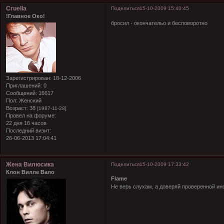
Cruella
Поделиться
15-10-2009 15:40:45
!Главное Око!
бросил - окончательо и бесповоротно
Зарегистрирован
: 18-12-2006
Приглашений:
0
Сообщений:
16617
Пол:
Женский
Возраст:
38
[1987-11-28]
Провел на форуме:
22 дня 16 часов
Последний визит:
26-06-2013 17:04:41
Жена Вилюсика
Поделиться
15-10-2009 17:33:42
Клон Вилле Вало
Flame
Не верь слухам, а доверяй проверенной и