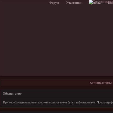
Форум
Участники
Правила
По
Активные темы
Объявление
При несоблюдении правил форума пользователи будут заблокированы. Просмотр фо