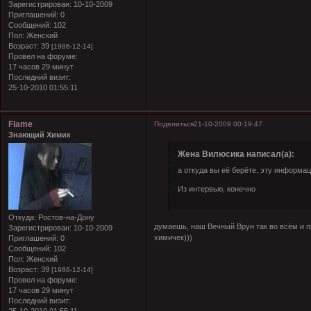
Зарегистрирован
: 10-10-2009
Приглашений:
0
Сообщений:
102
Пол:
Женский
Возраст:
39
[1986-12-14]
Провел на форуме:
17 часов 29 минут
Последний визит:
25-10-2010 01:55:11
Flame
Поделиться
21-10-2009 00:19:47
Знающий Химик
Жена Вилюсика написал(а):
а откуда вы её берёте, эту информа
Из интервью, конечно
Откуда:
Ростов-на-Дону
думаешь, наш Вечный Врун так во всём и пр
Зарегистрирован
: 10-10-2009
химичек)))
Приглашений:
0
Сообщений:
102
Пол:
Женский
Возраст:
39
[1986-12-14]
Провел на форуме:
17 часов 29 минут
Последний визит: