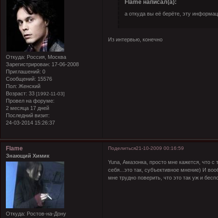
Flame написал(а):
а откуда вы её берёте, эту информа
Из интервью, конечно
Откуда:
Россия, Москва
Зарегистрирован
: 17-06-2008
Приглашений:
0
Сообщений:
15576
Пол:
Женский
Возраст:
33
[1992-11-03]
Провел на форуме:
2 месяца 17 дней
Последний визит:
24-03-2014 15:26:37
Flame
Поделиться
21-10-2009 00:16:59
Знающий Химик
Yuna, Амазонка, просто мне кажется, что с 
себя...это так, субъективное мнение) И во
мне трудно поверить, что это так уж и бес
Откуда:
Ростов-на-Дону