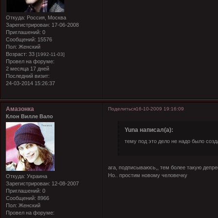
Откуда:
Россия, Москва
Зарегистрирован
: 17-06-2008
Приглашений:
0
Сообщений:
15576
Пол:
Женский
Возраст:
33
[1992-11-03]
Провел на форуме:
2 месяца 17 дней
Последний визит:
24-03-2014 15:26:37
Амазонка
Поделиться
16-10-2009 19:16:09
Клон Вилле Вало
Yuna написал(а):
тему под это дело не надо было созда
ага, подписываюсь,, тем более такую деп
Но.. простим новому человечку
Откуда:
Украина
Зарегистрирован
: 12-08-2007
Приглашений:
0
Сообщений:
8966
Пол:
Женский
Провел на форуме: