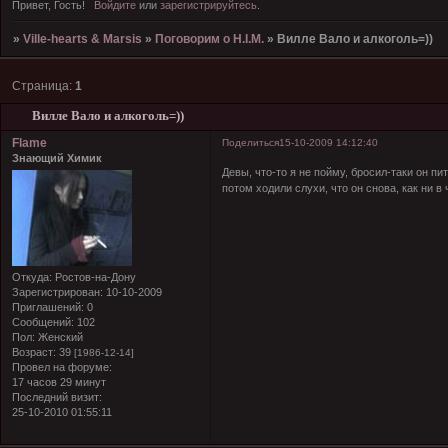
Привет, Гость!
Войдите
или
зарегистрируйтесь
.
»
Ville-hearts & Marsis
»
Поговорим о H.I.M.
»
Вилле Вало и алкоголь=))
Страница:
1
Вилле Вало и алкоголь=))
Flame
Поделиться
15-10-2009 14:12:40
Знающий Химик
Девы, что-то я не пойму, бросил-таки он пит
потом ходили слухи, что он снова, как ни в
Откуда:
Ростов-на-Дону
Зарегистрирован
: 10-10-2009
Приглашений:
0
Сообщений:
102
Пол:
Женский
Возраст:
39
[1986-12-14]
Провел на форуме:
17 часов 29 минут
Последний визит:
25-10-2010 01:55:11