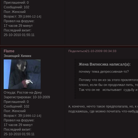
Приглашений:
0
Сообщений:
102
Пол:
Женский
Возраст:
39
[1986-12-14]
Провел на форуме:
17 часов 29 минут
Последний визит:
25-10-2010 01:55:11
Flame
Поделиться
21-10-2009 00:34:33
Знающий Химик
Жена Вилюсика написал(а):
почему тема депрессивная-то?
Потому что он из-за этого проклятог
плохо, если бы он продолжал пить, т
Так что он не испытывает судьбу и н
Откуда:
Ростов-на-Дону
Зарегистрирован
: 10-10-2009
Приглашений:
0
я, конечно, нечто такое предполагала, но,
Сообщений:
102
Пол:
Женский
подскажешь, где можно почитать что-нибуд
Возраст:
39
[1986-12-14]
Провел на форуме:
17 часов 29 минут
Последний визит:
25-10-2010 01:55:11