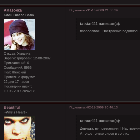
Амазонка
Поделиться
31-10-2009 21:00:36
Клон Вилле Вало
tatstar111 написал(а):
повеселили!!! Настроение поднялось 
Откуда:
Украина
Зарегистрирован
: 12-08-2007
Приглашений:
0
Сообщений:
8966
Пол:
Женский
Провел на форуме:
22 дня 17 часов
Последний визит:
10-06-2017 20:42:08
Beautiful
Поделиться
02-11-2009 20:46:13
~Ville's Heart~
tatstar111 написал(а):
Девчата, ну повеселили!!! Настроен
А то шо только сироп и сопли..