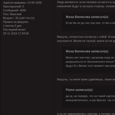
Люди меняются, если человек остается в од
Зарегистрирован
: 13-06-2009
изменения будут в лучшую сторону, челове
Приглашений:
0
Сообщений:
4099
Пол:
Женский
Жена Вилюсика написал(а):
Возраст:
39
[1987-06-20]
Провел на форуме:
Если бы он до сих пор пил, то бы и н
1 месяц 4 дня
Последний визит:
25-11-2016 17:04:56
Машунь, полностью согласна с тобой
И ко
опускается. Вилля не глупый, иначе он не д
Жена Вилюсика написал(а):
Много лет пил-пил, организм пока н
разрушаться от бесконечного питья.
будут.И у Вилле этот момент наступи
Машунь, ты меня прям удивляешь, такая м
Flame написал(а):
да ну, не поверю, что он такой хартл
апокалиптичного, а как бросил, так с
а ты не задумывалась никогда, а почему о