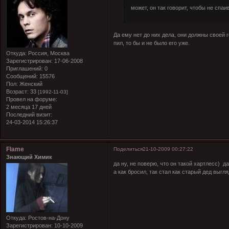
может, он так говорит, чтобы не спа
Да ему нет до них дела, они должны своей 
пил, то бы и не было его уже.
Откуда:
Россия, Москва
Зарегистрирован
: 17-06-2008
Приглашений:
0
Сообщений:
15576
Пол:
Женский
Возраст:
33
[1992-11-03]
Провел на форуме:
2 месяца 17 дней
Последний визит:
24-03-2014 15:26:37
Flame
Поделиться
21-10-2009 00:27:22
Знающий Химик
да ну, не поверю, что он такой хартлесс) д
а как бросил, так стал как старый дед выгля
Откуда:
Ростов-на-Дону
Зарегистрирован
: 10-10-2009