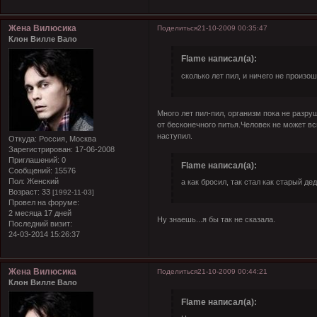
Жена Вилюсика
Поделиться
21-10-2009 00:35:47
Клон Вилле Вало
Flame написал(а):
сколько лет пил, и ничего не произо
Много лет пил-пил, организм пока не разр
от бесконечного питья.Человек не может вс
наступил.
Откуда:
Россия, Москва
Зарегистрирован
: 17-06-2008
Приглашений:
0
Flame написал(а):
Сообщений:
15576
Пол:
Женский
а как бросил, так стал как старый де
Возраст:
33
[1992-11-03]
Провел на форуме:
2 месяца 17 дней
Ну знаешь...я бы так не сказала.
Последний визит:
24-03-2014 15:26:37
Жена Вилюсика
Поделиться
21-10-2009 00:44:21
Клон Вилле Вало
Flame написал(а):