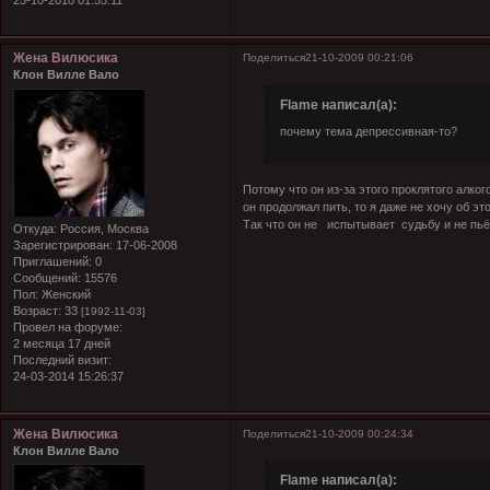
25-10-2010 01:55:11
Жена Вилюсика
Поделиться
21-10-2009 00:21:06
Клон Вилле Вало
Flame написал(а):
почему тема депрессивная-то?
Потому что он из-за этого проклятого алко
он продолжал пить, то я даже не хочу об э
Так что он не испытывает судьбу и не пьёт
Откуда:
Россия, Москва
Зарегистрирован
: 17-06-2008
Приглашений:
0
Сообщений:
15576
Пол:
Женский
Возраст:
33
[1992-11-03]
Провел на форуме:
2 месяца 17 дней
Последний визит:
24-03-2014 15:26:37
Жена Вилюсика
Поделиться
21-10-2009 00:24:34
Клон Вилле Вало
Flame написал(а):