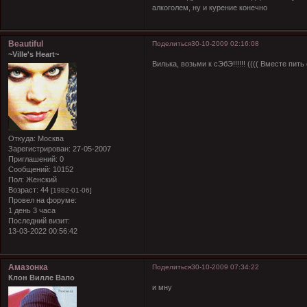
алкоголем, ну и курение конечно
Beautiful
Поделиться
30-10-2009 02:16:08
~Ville's Heart~
Вилька, возьми к сЭбЭ!!!!!!
(((( Вместе пить 
Откуда:
Москва
Зарегистрирован
: 27-05-2007
Приглашений:
0
Сообщений:
10152
Пол:
Женский
Возраст:
44
[1982-01-06]
Провел на форуме:
1 день 3 часа
Последний визит:
13-03-2022 00:56:42
Амазонка
Поделиться
30-10-2009 07:34:22
Клон Вилле Вало
и мну