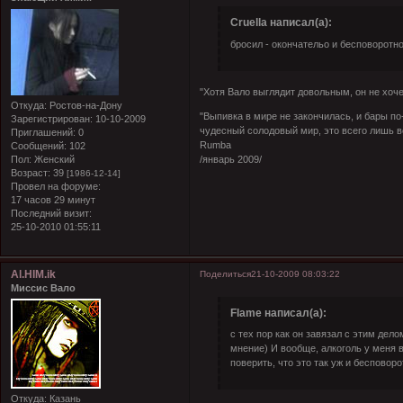
Cruella написал(а):
бросил - окончательо и бесповоротн
"Хотя Вало выглядит довольным, он не хоче
Откуда:
Ростов-на-Дону
"Выпивка в мире не закончилась, и бары по
Зарегистрирован
: 10-10-2009
чудесный солодовый мир, это всего лишь в
Приглашений:
0
Rumba
Сообщений:
102
Пол:
Женский
/январь 2009/
Возраст:
39
[1986-12-14]
Провел на форуме:
17 часов 29 минут
Последний визит:
25-10-2010 01:55:11
Al.HIM.ik
Поделиться
21-10-2009 08:03:22
Миссис Вало
Flame написал(а):
с тех пор как он завязал с этим дело
мнение) И вообще, алкоголь у меня 
поверить, что это так уж и бесповоро
Откуда:
Казань