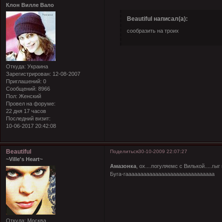
Клон Вилле Вало
Beautiful написал(а):
сообразить на троих
Откуда:
Украина
Зарегистрирован
: 12-08-2007
Приглашений:
0
Сообщений:
8966
Пол:
Женский
Провел на форуме:
22 дня 17 часов
Последний визит:
10-06-2017 20:42:08
Beautiful
Поделиться
30-10-2009 22:07:27
~Ville's Heart~
Амазонка
, ох....погуляемс с Вилькой.....гыг 
Буга-гаааааааааааааааааааааааааааааа
Откуда:
Москва