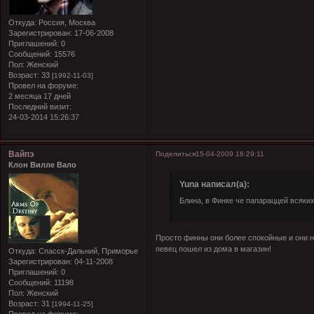
Откуда:
Россия, Москва
Зарегистрирован
: 17-06-2008
Приглашений:
0
Сообщений:
15576
Пол:
Женский
Возраст:
33
[1992-11-03]
Провел на форуме:
2 месяца 17 дней
Последний визит:
24-03-2014 15:26:37
Вайпэ
Поделиться
15-04-2009 16:29:11
Клон Вилле Вало
Yuna написал(а):
Блина, в Финке че папараццей всяких
Просто финны они более спокойные и они не
певец пошел из дома в магазин!
Откуда:
Спасск-Дальний, Приморье
Зарегистрирован
: 04-11-2008
Приглашений:
0
Сообщений:
11198
Пол:
Женский
Возраст:
31
[1994-11-25]