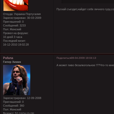
Пускай съездит,найдет себе личного гуру,с
Откуда:
Украина-Португалия
Зарегистрирован
: 30-03-2009
Приглашений:
0
Сообщений:
3233
Пол:
Женский
Провел на форуме:
10 дней 3 часа
Последний визит:
16-12-2010 19:02:28
Pufana
Поделиться
08-04-2009 19:04:13
Гипер Химик
А может пиво безалкогольное
!??Что-то мне
Зарегистрирован
: 12-09-2008
Приглашений:
0
Сообщений:
360
Пол:
Женский
Возраст:
51
[1974-10-28]