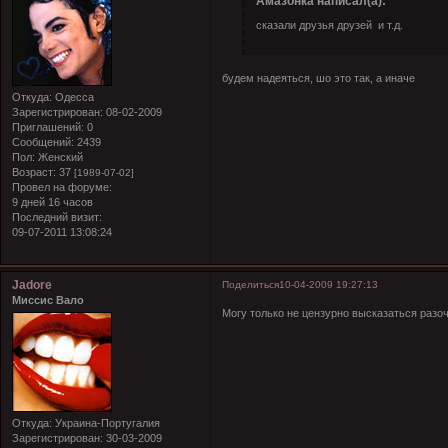
Амазонка написал(а):
сказали друзья друзей и т.д.
будем надеяться, шо это так, а иначе
Откуда:
Одесса
Зарегистрирован
: 08-02-2009
Приглашений:
0
Сообщений:
2439
Пол:
Женский
Возраст:
37
[1989-07-02]
Провел на форуме:
9 дней 16 часов
Последний визит:
09-07-2011 13:08:24
Jadore
Поделиться
10-04-2009 19:27:13
Миссис Вало
Могу только не цензурно высказаться
разоч
Откуда:
Украина-Португалия
Зарегистрирован
: 30-03-2009