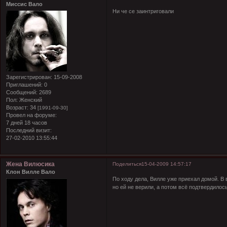
Миссис Вало
Ни че се заинтриговали
Зарегистрирован
: 15-09-2008
Приглашений:
0
Сообщений:
2689
Пол:
Женский
Возраст:
34
[1991-09-30]
Провел на форуме:
7 дней 18 часов
Последний визит:
27-02-2010 13:55:44
Жена Вилюсика
Поделиться
15-04-2009 14:57:17
Клон Вилле Вало
По ходу дела, Вилле уже приехал домой. В 
но ей не верили, а потом всё подтвердилось