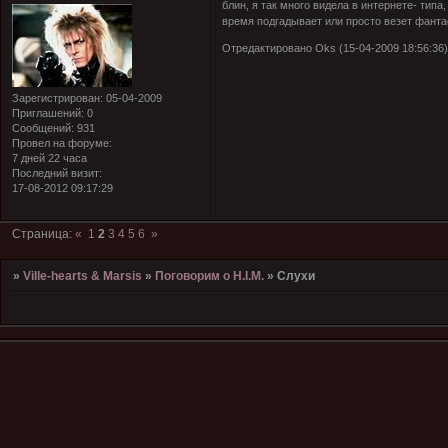
блин, я так много видела в интернете- типа,
время подгадывает или просто везет фантас
Отредактировано Oks (15-04-2009 18:56:36
Зарегистрирован
: 05-04-2009
Приглашений:
0
Сообщений:
931
Провел на форуме:
7 дней 22 часа
Последний визит:
17-08-2012 09:17:29
Страница:
«
1
2
3
4
5
6
»
»
Ville-hearts & Marsis
»
Поговорим о H.I.M.
»
Слухи