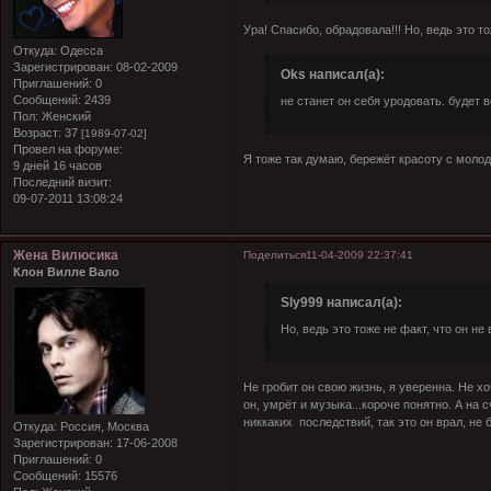
Ура! Спасибо, обрадовала!!! Но, ведь это то
Откуда:
Одесса
Зарегистрирован
: 08-02-2009
Oks написал(а):
Приглашений:
0
Сообщений:
2439
не станет он себя уродовать. будет 
Пол:
Женский
Возраст:
37
[1989-07-02]
Провел на форуме:
Я тоже так думаю, бережёт красоту с молоду
9 дней 16 часов
Последний визит:
09-07-2011 13:08:24
Жена Вилюсика
Поделиться
11-04-2009 22:37:41
Клон Вилле Вало
Sly999 написал(а):
Но, ведь это тоже не факт, что он не
Не гробит он свою жизнь, я уверенна. Не х
он, умрёт и музыка...короче понятно. А на с
никкаких последствий, так это он врал, не
Откуда:
Россия, Москва
Зарегистрирован
: 17-06-2008
Приглашений:
0
Сообщений:
15576