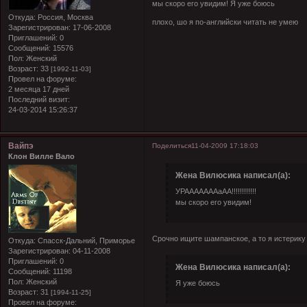
мы скоро его увидим! Я уже боюсь
Откуда:
Россия, Москва
плохо, шо я по-английски читать не умею
Зарегистрирован
: 17-06-2008
Приглашений:
0
Сообщений:
15576
Пол:
Женский
Возраст:
33
[1992-11-03]
Провел на форуме:
2 месяца 17 дней
Последний визит:
24-03-2014 15:26:37
Вайпэ
Поделиться
11-04-2009 17:18:03
Клон Вилле Вало
Жена Вилюсика написал(а):
УРАААААААаАА!!!!!!!!!!!!
мы скоро его увидим!
Срочно ищите шампанское, а то я истерику за
Откуда:
Спасск-Дальний, Приморье
Зарегистрирован
: 04-11-2008
Приглашений:
0
Жена Вилюсика написал(а):
Сообщений:
11198
Пол:
Женский
Я уже боюсь
Возраст:
31
[1994-11-25]
Провел на форуме: