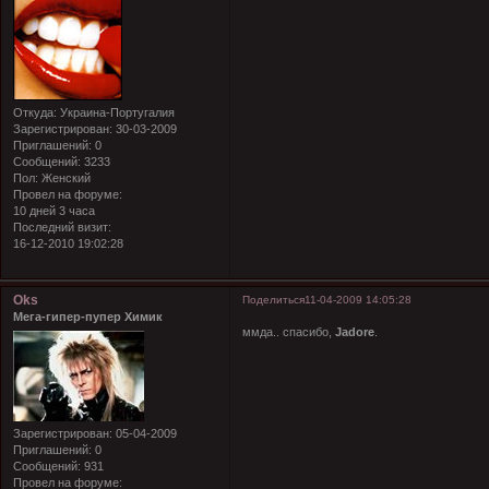
Откуда:
Украина-Португалия
Зарегистрирован
: 30-03-2009
Приглашений:
0
Сообщений:
3233
Пол:
Женский
Провел на форуме:
10 дней 3 часа
Последний визит:
16-12-2010 19:02:28
Oks
Поделиться
11-04-2009 14:05:28
Мега-гипер-пупер Химик
ммда.. спасибо,
Jadore
.
Зарегистрирован
: 05-04-2009
Приглашений:
0
Сообщений:
931
Провел на форуме: