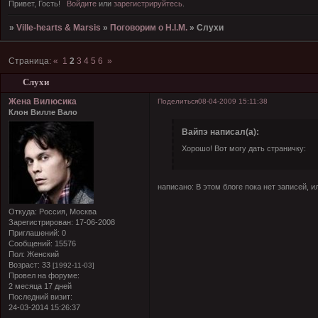
Привет, Гость!
Войдите
или
зарегистрируйтесь
.
»
Ville-hearts & Marsis
»
Поговорим о H.I.M.
»
Слухи
Страница:
«
1
2
3
4
5
6
»
Слухи
Жена Вилюсика
Поделиться
08-04-2009 15:11:38
Клон Вилле Вало
Вайпэ написал(а):
Хорошо! Вот могу дать страничку:
написано: В этом блоге пока нет записей, 
Откуда:
Россия, Москва
Зарегистрирован
: 17-06-2008
Приглашений:
0
Сообщений:
15576
Пол:
Женский
Возраст:
33
[1992-11-03]
Провел на форуме:
2 месяца 17 дней
Последний визит:
24-03-2014 15:26:37