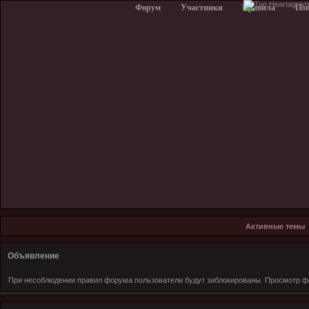
Форум
Участники
Правила
По
Активные темы
Объявление
При несоблюдении правил форума пользователи будут заблокированы. Просмотр фо