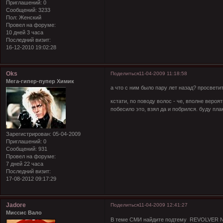
Приглашений:
0
Сообщений:
3233
Пол:
Женский
Провел на форуме:
10 дней 3 часа
Последний визит:
16-12-2010 19:02:28
Oks
Поделиться
11-04-2009 11:18:58
Мега-гипер-пупер Химик
а что с ним было пару лет назад? просветите
кстати, по поводу волос - че, вполне вероя
побесило это, взял да и побрился. буду плак
Зарегистрирован
: 05-04-2009
Приглашений:
0
Сообщений:
931
Провел на форуме:
7 дней 22 часа
Последний визит:
17-08-2012 09:17:29
Jadore
Поделиться
11-04-2009 12:41:27
Миссис Вало
В теме СМИ найдите подтему REVOLVER Nov