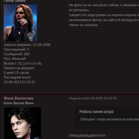
Гипер Химик
Ни фига он не лысый,он сейчас в Америке-
встречались
говорят,что подстрижен он коротко-короче
эксклюзивную фотку на сайте.И вообще,если
такого не скроешь
Зарегистрирован
: 12-09-2008
Приглашений:
0
Сообщений:
360
Пол:
Женский
Возраст:
51
[1974-10-28]
Провел на форуме:
5 дней 15 часов
Последний визит:
13-06-2013 01:29:31
Жена Вилюсика
Поделиться
11-04-2009 15:26:05
Клон Вилле Вало
Pufana написал(а):
.Обещают скоро выложитьэксклюзивн
УРАААААААаАА!!!!!!!!!!!!