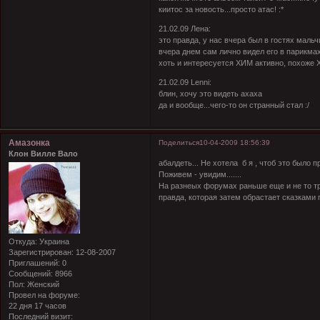
киитос за новость...просто атас! :*
21.02.09 Лена:
это правда, у нас вчера был в гостях маль
вчера днем сам лично видел его в парикмах
хоть и интересуется ХИМ активно, похоже
21.02.09 Lenni:
блин, хочу это видеть ахаха
да и вообще...чего-то он странный стал :/
Амазонка
Поделиться
10-04-2009 18:56:39
Клон Вилле Вало
абалдеть... Не хотела б я , чтоб это было пр
Поживем - увидим.......
На разнеых форумах раньше еще и не то тре
правда, которая затем обрастает сказками 
Откуда:
Украина
Зарегистрирован
: 12-08-2007
Приглашений:
0
Сообщений:
8966
Пол:
Женский
Провел на форуме:
22 дня 17 часов
Последний визит: