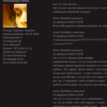
Начинающий Химик
вот что там писали.....
так, ну раз и до вас дошли эти слухи, то 
(обращаем внимание на дату):
Лена Лежнева написала
21 февраля 2009 в 20:26
Вчера ВВ видели в парикмахерской, он поб
Откуда:
Харьков, Украина
Lenni Onnellinen написала
Зарегистрирован
: 06-03-2008
21 февраля 2009 в 20:34
Приглашений:
0
чтоооооооооооооооо???????????????????
Сообщений:
66
это шутка?????
Пол:
Женский
Возраст:
40
[1986-05-11]
Лена Лежнева написала
Провел на форуме:
21 февраля 2009 в 20:45
23 часа 53 минуты
нет, это сто процентаная правда
Последний визит:
парикмахер сказал, что он сначала пытался
30-07-2009 20:04:58
наглядно демонстрировал, вырвать их, а ко
районе. Это парень, финн, живет с ним ря
вчера мозг всем вынес..
)) как я поняла, э
ах да, еще ВВ врет, что не пьет. Его видят 
вот так, я подумала, тебе интересно будет
ребята хотели даже эту новость про причес
Lenni Onnellinen написала
21 февраля 2009 в 20:48
так, ну то, что он пьет, я не сомневалась...
то, что он любит сам себя корнать, я знаю.
какой же ж это альбом такой? ё-маё.....хоч