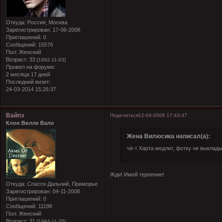
Откуда:
Россия, Москва
Зарегистрирован
: 17-06-2008
Приглашений:
0
Сообщений:
15576
Пол:
Женский
Возраст:
33
[1992-11-03]
Провел на форуме:
2 месяца 17 дней
Последний визит:
24-03-2014 15:26:37
Вайпэ
Поделиться
12-04-2009 17:43:47
Клон Вилле Вало
Жена Вилюсика написал(а):
чё-т Харта медлит, фотку не выклад
Жди! Имей терпение!
Откуда:
Спасск-Дальний, Приморье
Зарегистрирован
: 04-11-2008
Приглашений:
0
Сообщений:
11198
Пол:
Женский
Возраст:
31
[1994-11-25]