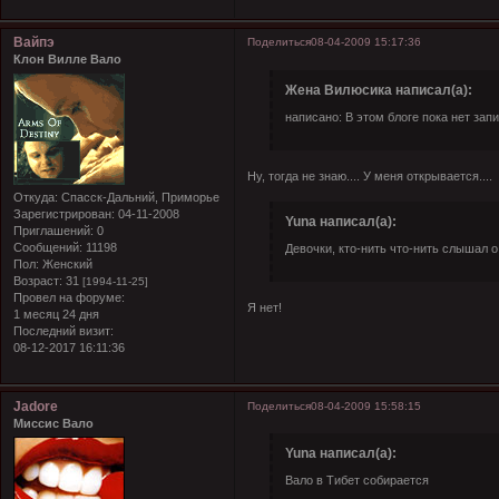
Вайпэ
Поделиться
08-04-2009 15:17:36
Клон Вилле Вало
Жена Вилюсика написал(а):
написано: В этом блоге пока нет зап
Ну, тогда не знаю.... У меня открывается....
Откуда:
Спасск-Дальний, Приморье
Зарегистрирован
: 04-11-2008
Yuna написал(а):
Приглашений:
0
Сообщений:
11198
Девочки, кто-нить что-нить слышал о
Пол:
Женский
Возраст:
31
[1994-11-25]
Провел на форуме:
Я нет!
1 месяц 24 дня
Последний визит:
08-12-2017 16:11:36
Jadore
Поделиться
08-04-2009 15:58:15
Миссис Вало
Yuna написал(а):
Вало в Тибет собирается