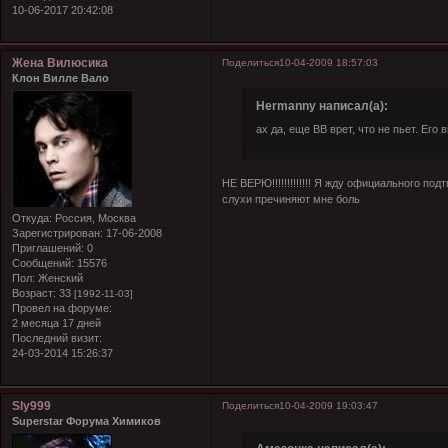
10-06-2017 20:42:08
Жена Вилюсика
Поделиться
10-04-2009 18:57:03
Клон Вилле Вало
Hermanny написал(а):
ах да, еще ВВ врет, что не пьет. Его
НЕ ВЕРЮ!!!!!!!!!!!!! Я жду официального под
слухи пречиняют мне боль
Откуда:
Россия, Москва
Зарегистрирован
: 17-06-2008
Приглашений:
0
Сообщений:
15576
Пол:
Женский
Возраст:
33
[1992-11-03]
Провел на форуме:
2 месяца 17 дней
Последний визит:
24-03-2014 15:26:37
Sly999
Поделиться
10-04-2009 19:03:47
Superstar Форума Химиков