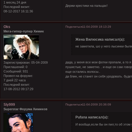
1 месяц 24 дня
Держи крестики на пальцах!
Последний визит:
08-12-2017 16:11:36
Oks
Поделиться
11-04-2009 18:13:29
Мега-гипер-пупер Химик
Жена Вилюсика написал(а):
не заметила, шо у него лысинки были
дада, у меня все мои фотки пропали, а то я
Зарегистрирован
: 05-04-2009
пушистые, не заметно. . и еще он сам говор
Приглашений:
0
Сообщений:
931
еще остались волосы..
Провел на форуме:
да блин, не станет он себя уродовать. буд
7 дней 22 часа
Последний визит:
17-08-2012 09:17:29
Sly999
Поделиться
11-04-2009 20:36:09
Superstar Форума Химиков
Pufana написал(а):
И вообще,если бы он пил,то об этом 