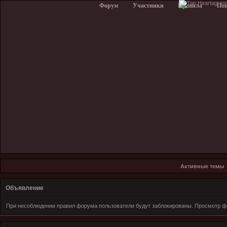
Форум
Участники
Правила
По
Активные темы
Объявление
При несоблюдении правил форума пользователи будут заблокированы. Просмотр фо