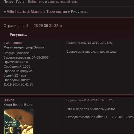
Привет, Гость!
Войдите
или
зарегистрируйтесь
.
»
Ville-hearts & Marsis
»
Творчество
»
Рисунки...
Страница:
«
1
…
28
29
30
31
32
»
Рисунки...
sweetmoon
Поделиться
11-12-2010 13:08:01
Мега-гипер-пупер Химик
Здоровские рисунки!просто wow!
Откуда:
Moldavia
Зарегистрирован
: 04-05-2007
Приглашений:
0
Сообщений:
1503
Провел на форуме:
8 дней 22 часа
Последний визит:
11-11-2014 20:41:28
Вайпэ
Поделиться
11-12-2010 16:36:25
Клон Вилле Вало
Это ж надо так рисовать уметь!
Отредактировано Вайпэ (11-12-2010 16:38:5