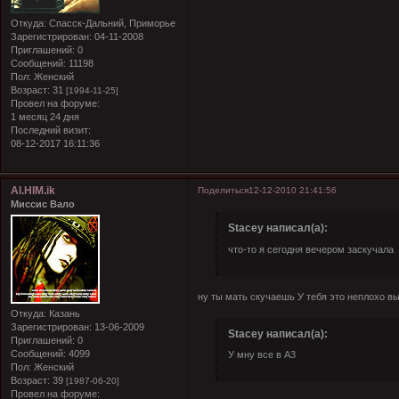
Откуда:
Спасск-Дальний, Приморье
Зарегистрирован
: 04-11-2008
Приглашений:
0
Сообщений:
11198
Пол:
Женский
Возраст:
31
[1994-11-25]
Провел на форуме:
1 месяц 24 дня
Последний визит:
08-12-2017 16:11:36
Al.HIM.ik
Поделиться
12-12-2010 21:41:56
Миссис Вало
Stacey написал(а):
что-то я сегодня вечером заскучала
ну ты мать скучаешь
У тебя это неплохо вы
Откуда:
Казань
Зарегистрирован
: 13-06-2009
Stacey написал(а):
Приглашений:
0
Сообщений:
4099
У мну все в А3
Пол:
Женский
Возраст:
39
[1987-06-20]
Провел на форуме: