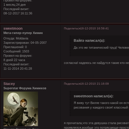
Провел на форуме:
1 месяц 24 дня
Последний визит:
08-12-2017 16:11:36
sweetmoon
Поделиться
16-12-2010 16:59:41
Мега-гипер-пупер Химик
Откуда:
Moldavia
Вайпэ написал(а):
Зарегистрирован
: 04-05-2007
Приглашений:
0
Да это же титанический труд! Человек
Сообщений:
1503
Провел на форуме:
8 дней 22 часа
согласна! надеюсь не найдутся такие кто н
Последний визит:
11-11-2014 20:41:28
Stacey
Поделиться
16-12-2010 21:16:09
Superstar Форума Химиков
sweetmoon написал(а):
Я вижу тут Вилле такого какой он ест
рисования у каждого своя! классный
я прочитала,что эта девушка стала рисовать
проявлялся,вообще это потрясающе-просто в