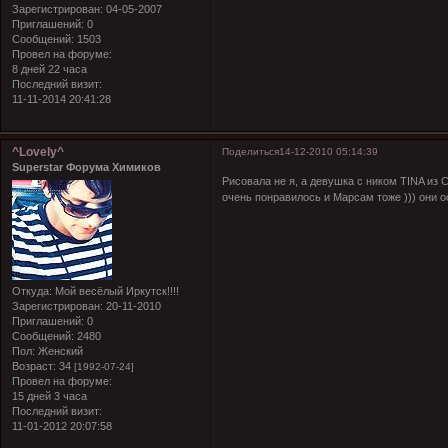
Зарегистрирован
: 04-05-2007
Приглашений:
0
Сообщений:
1503
Провел на форуме:
8 дней 22 часа
Последний визит:
11-11-2014 20:41:28
^Lovely^
Поделиться
14-12-2010 05:14:39
Superstar Форума Химиков
Рисовала не я, а девушка с ником TINA из С
очень понравилось и Марсам тоже ))) они о
Откуда:
Мой весёлый Иркутск!!!!
Зарегистрирован
: 20-11-2010
Приглашений:
0
Сообщений:
2480
Пол:
Женский
Возраст:
34
[1992-07-24]
Провел на форуме:
15 дней 3 часа
Последний визит:
11-01-2012 20:07:58