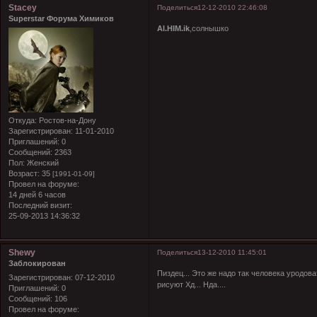
Stacey
Поделиться
12-12-2010 22:46:08
Superstar Форума Химиков
Al.HIM.ik
,солнышко
Откуда:
Ростов-на-Дону
Зарегистрирован
: 11-01-2010
Приглашений:
0
Сообщений:
2363
Пол:
Женский
Возраст:
35
[1991-01-09]
Провел на форуме:
14 дней 6 часов
Последний визит:
25-09-2013 14:36:32
Shewy
Поделиться
13-12-2010 11:45:01
Заблокирован
Пиздец... Это же надо так человека уродова
Зарегистрирован
: 07-12-2010
рисуют Хд... Нда....
Приглашений:
0
Сообщений:
106
Провел на форуме: