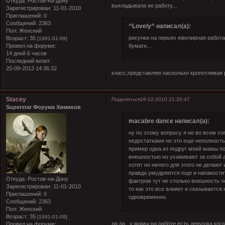
Откуда:
Ростов-на-Дону
выкладывала ее работу...
Зарегистрирован
: 11-01-2010
Приглашений:
0
Сообщений:
2363
^Lovely^ написал(а):
Пол:
Женский
рисунки на перьях
ювелирная работа,
Возраст:
35
[1991-01-09]
Провел на форуме:
бумаги...
14 дней 6 часов
Последний визит:
25-09-2013 14:36:32
класс,представляю насколько кропотливая 
Stacey
Поделиться
16-12-2010 21:20:47
Superstar Форума Химиков
macabre dance написал(а):
ну по этому вопросу я не во всем с
недостатками но это еще неполность
пример одна из подруг моей мамы по
внешностью но ухаживают за собой а
хотят но ничего для этого не делают
правда умудряются еще и напакости
Откуда:
Ростов-на-Дону
фактром тут не столько внешность ч
Зарегистрирован
: 11-01-2010
то как это все влияет и сказывается
Приглашений:
0
одновременно.
Сообщений:
2363
Пол:
Женский
Возраст:
35
[1991-01-09]
да,да...у мамы на работе есть девушка,ко
Провел на форуме: