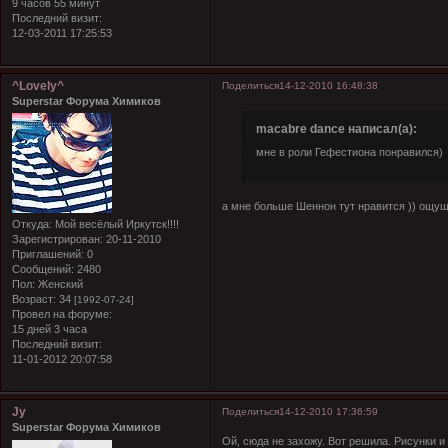
9 часов 55 минут
Последний визит:
12-03-2011 17:25:53
^Lovely^
Поделиться
14-12-2010 16:48:38
Superstar Форума Химиков
macabre dance написал(а):
мне в роли Гефестиона понравился)
а мне больше Шеннон тут нравится )) ощущ
Откуда:
Мой весёлый Иркутск!!!!
Зарегистрирован
: 20-11-2010
Приглашений:
0
Сообщений:
2480
Пол:
Женский
Возраст:
34
[1992-07-24]
Провел на форуме:
15 дней 3 часа
Последний визит:
11-01-2012 20:07:58
Jy
Поделиться
14-12-2010 17:36:59
Superstar Форума Химиков
Ой, сюда не захожу. Вот решила. Рисунки 