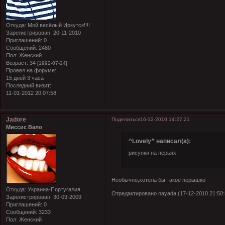
Откуда:
Мой весёлый Иркутск!!!!
Зарегистрирован
: 20-11-2010
Приглашений:
0
Сообщений:
2480
Пол:
Женский
Возраст:
34
[1992-07-24]
Провел на форуме:
15 дней 3 часа
Последний визит:
11-01-2012 20:07:58
Jadore
Поделиться
16-12-2010 14:27:21
Миссис Вало
^Lovely^ написал(а):
рисунки на перьях
Необычно,хотела бы такое перышко
Откуда:
Украина-Португалия
Отредактировано nayada (17-12-2010 21:50:
Зарегистрирован
: 30-03-2009
Приглашений:
0
Сообщений:
3233
Пол:
Женский