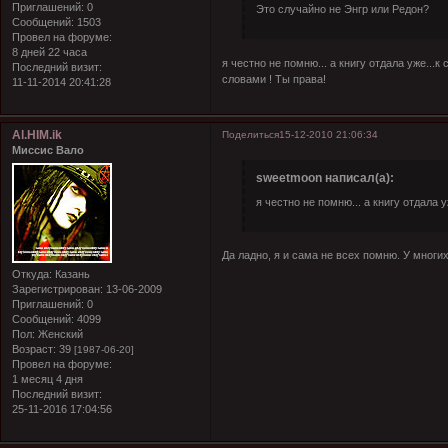
Приглашений:
0
Это случайно не Энгр или Редон?
Сообщений:
1503
Провел на форуме:
8 дней 22 часа
я честно не помню... а книгу отдала уже..
Последний визит:
словами ! Ты права!
11-11-2014 20:41:28
Al.HIM.ik
Поделиться
15-12-2010 21:06:34
Миссис Вало
sweetmoon написал(а):
я честно не помню... а книгу отдала 
Да ладно, я и сама не всех помню. У многих
Откуда:
Казань
Зарегистрирован
: 13-06-2009
Приглашений:
0
Сообщений:
4099
Пол:
Женский
Возраст:
39
[1987-06-20]
Провел на форуме:
1 месяц 4 дня
Последний визит:
25-11-2016 17:04:56