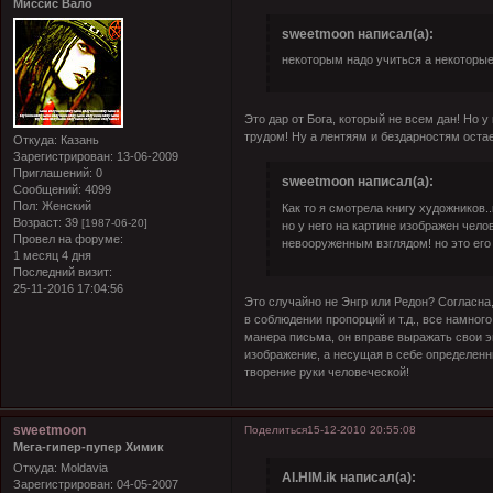
Миссис Вало
sweetmoon написал(а):
некоторым надо учиться а некоторые
Это дар от Бога, который не всем дан! Но 
трудом! Ну а лентяям и бездарностям остае
Откуда:
Казань
Зарегистрирован
: 13-06-2009
Приглашений:
0
sweetmoon написал(а):
Сообщений:
4099
Пол:
Женский
Как то я смотрела книгу художников.
Возраст:
39
[1987-06-20]
но у него на картине изображен чело
Провел на форуме:
невооруженным взглядом! но это его 
1 месяц 4 дня
Последний визит:
25-11-2016 17:04:56
Это случайно не Энгр или Редон? Согласна,
в соблюдении пропорций и т.д., все намног
манера письма, он вправе выражать свои эм
изображение, а несущая в себе определен
творение руки человеческой!
sweetmoon
Поделиться
15-12-2010 20:55:08
Мега-гипер-пупер Химик
Откуда:
Moldavia
Al.HIM.ik написал(а):
Зарегистрирован
: 04-05-2007