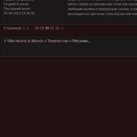
14 дней 6 часов
мягко говоря не красива,при этом она ока
Последний визит:
любящим мужем и прекрасным сыном, и нао
25-09-2013 14:36:32
восхищает,но при всем этом внутри они гни
Страница:
«
1
…
28
29
30
31
32
»
»
Ville-hearts & Marsis
»
Творчество
»
Рисунки...