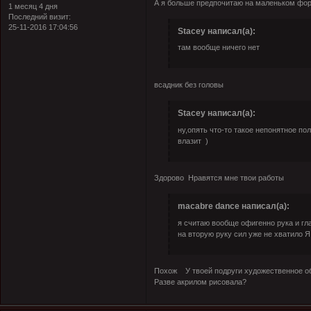
А я больше предпочитаю на маленьком форм
1 месяц 4 дня
Последний визит:
25-11-2016 17:04:56
Stacey написал(а):
там вообще ничего нет
всадник без головы
Stacey написал(а):
ну,опять что-то такое непонятное пол
влазит )
Здорово
Нравятся мне твои работы
macabre dance написал(а):
я считаю вообще офигенно рука и гл
на вторую руку сил уже не хватило 
Похож
У твоей подруги художественное о
Разве акрилом рисовала?