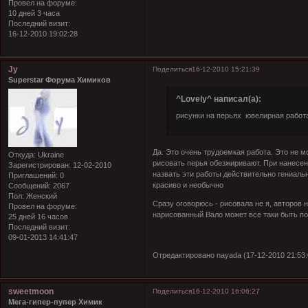
Провел на форуме:
10 дней 3 часа
Последний визит:
16-12-2010 19:02:28
Jy
Поделиться
16-12-2010 15:21:39
Superstar Форума Химиков
^Lovely^ написал(а):
рисунки на перьях ювелирная работа,
Да. Это очень трудоемкая работа. Это не м
Откуда:
Ukraine
рисовать перья обезжиривают. При нанесени
Зарегистрирован
: 12-02-2010
назвать эти работы действительно гениаль
Приглашений:
0
красиво и необычно
Сообщений:
2067
Пол:
Женский
Сразу оговорюсь - рисовала не я, авторов н
Провел на форуме:
нарисованный Вало может все таки быть по
25 дней 16 часов
Последний визит:
09-01-2013 14:41:47
Отредактировано nayada (17-12-2010 21:53:
sweetmoon
Поделиться
16-12-2010 16:06:27
Мега-гипер-пупер Химик