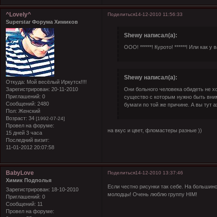
^Lovely^
Поделиться
14-12-2010 11:56:33
Superstar Форума Химиков
Shewy написал(а):
ООО! ******! Курото! ******! Или как
Shewy написал(а):
Откуда:
Мой весёлый Иркутск!!!!
Они больного человека обидеть не хо
Зарегистрирован
: 20-11-2010
Приглашений:
0
существо с которым нужно быть вним
Сообщений:
2480
бумаги по той же причине. А вы тут аха
Пол:
Женский
Возраст:
34
[1992-07-24]
Провел на форуме:
на вкус и цвет, фломастеры разные ))
15 дней 3 часа
Последний визит:
11-01-2012 20:07:58
BabyLove
Поделиться
14-12-2010 13:37:46
Химик Подполья
Если честно рисунки так себе. На большин
Зарегистрирован
: 18-10-2010
молодцы! Очень люблю группу HIM!
Приглашений:
0
Сообщений:
11
Провел на форуме: