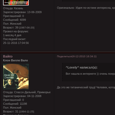
Оригинально
Идея по-истине интересна, кр
Откуда:
Казань
Зарегистрирован
: 13-06-2009
Приглашений:
0
Сообщений:
4099
Пол:
Женский
Возраст:
39
[1987-06-20]
Провел на форуме:
1 месяц 4 дня
Последний визит:
25-11-2016 17:04:56
Вайпэ
Поделиться
16-12-2010 16:34:11
Клон Вилле Вало
^Lovely^ написал(а):
Вот нашла в интернете )) очень понр
Да это же титанический труд! Человек, кото
Откуда:
Спасск-Дальний, Приморье
Зарегистрирован
: 04-11-2008
Приглашений:
0
Сообщений:
11198
Пол:
Женский
Возраст:
31
[1994-11-25]