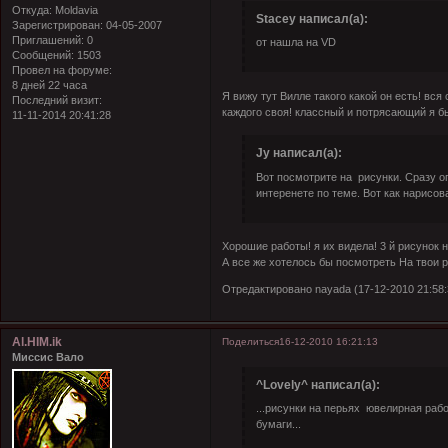
Откуда:
Moldavia
Stacey написал(а):
Зарегистрирован
: 04-05-2007
Приглашений:
0
от нашла на VD
Сообщений:
1503
Провел на форуме:
8 дней 22 часа
Я вижу тут Вилле такого какой он есть! вся
Последний визит:
каждого своя! классный и потрясающий я б
11-11-2014 20:41:28
Jy написал(а):
Вот посмотрите на рисунки. Сразу ог
интеренете по теме. Вот как нарисо
Хорошие работы! я их видела! 3 й рисунок
А все же хотелось бы посмотреть На твои 
Отредактировано nayada (17-12-2010 21:58:
Al.HIM.ik
Поделиться
16-12-2010 16:21:13
Миссис Вало
^Lovely^ написал(а):
...рисунки на перьях ювелирная работ
бумаги...