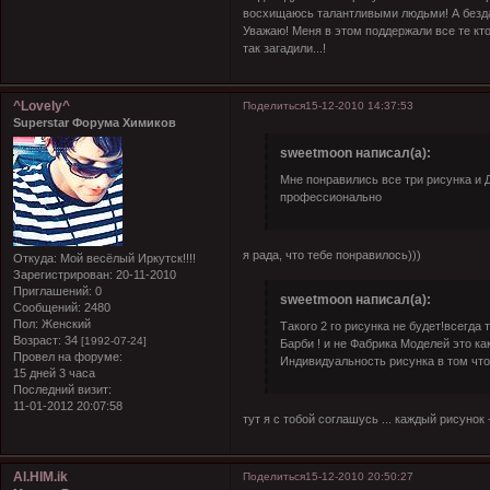
восхищаюсь талантливыми людьми! А бездар
Уважаю! Меня в этом поддержали все те кт
так загадили...!
^Lovely^
Поделиться
15-12-2010 14:37:53
Superstar Форума Химиков
sweetmoon написал(а):
Мне понравились все три рисунка и 
профессионально
я рада, что тебе понравилось)))
Откуда:
Мой весёлый Иркутск!!!!
Зарегистрирован
: 20-11-2010
Приглашений:
0
sweetmoon написал(а):
Сообщений:
2480
Пол:
Женский
Такого 2 го рисунка не будет!всегда 
Возраст:
34
[1992-07-24]
Барби ! и не Фабрика Моделей это к
Провел на форуме:
Индивидуальность рисунка в том что
15 дней 3 часа
Последний визит:
11-01-2012 20:07:58
тут я с тобой соглашусь ... каждый рисунок 
Al.HIM.ik
Поделиться
15-12-2010 20:50:27