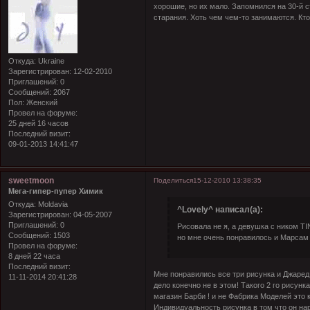
хорошие, но их мало. Запомнился на 30-й с
старания. Хоть чем чем-то занимаются. Кто
Откуда:
Ukraine
Зарегистрирован
: 12-02-2010
Приглашений:
0
Сообщений:
2067
Пол:
Женский
Провел на форуме:
25 дней 16 часов
Последний визит:
09-01-2013 14:41:47
sweetmoon
Поделиться
15-12-2010 13:38:35
Мега-гипер-пупер Химик
Откуда:
Moldavia
^Lovely^ написал(а):
Зарегистрирован
: 04-05-2007
Приглашений:
0
Рисовала не я, а девушка с ником TI
Сообщений:
1503
но мне очень понравилось и Марсам т
Провел на форуме:
8 дней 22 часа
Последний визит:
Мне понравились все три рисунка и Джаред
11-11-2014 20:41:28
дело конечно не в этом! Такого 2 го рисунк
магазин Барби ! и не Фабрика Моделей это 
Индивидуальность рисунка в том что он на