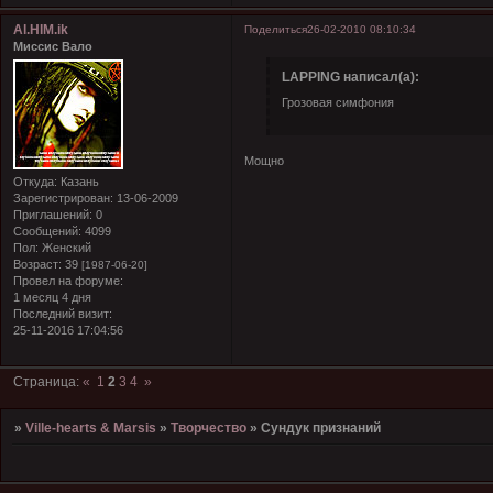
Al.HIM.ik
Поделиться
26-02-2010 08:10:34
Миссис Вало
LAPPING написал(а):
Грозовая симфония
Мощно
Откуда:
Казань
Зарегистрирован
: 13-06-2009
Приглашений:
0
Сообщений:
4099
Пол:
Женский
Возраст:
39
[1987-06-20]
Провел на форуме:
1 месяц 4 дня
Последний визит:
25-11-2016 17:04:56
Страница:
«
1
2
3
4
»
»
Ville-hearts & Marsis
»
Творчество
»
Сундук признаний