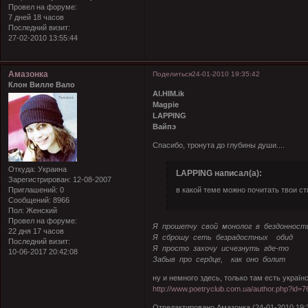
Провел на форуме:
7 дней 18 часов
Последний визит:
27-02-2010 13:55:44
Амазонка
Поделиться
24-01-2010 19:35:42
Клон Вилле Вало
Al.HIM.ik
Magpie
LAPPING
Вайпэ
Спасибо, тронута до глубины души....
Откуда:
Украина
LAPPING написал(а):
Зарегистрирован
: 12-08-2007
в какой теме можно почитать твои ст
Приглашений:
0
Сообщений:
8966
Пол:
Женский
Провел на форуме:
Я прошепчу свой монолог в бездонност
22 дня 17 часов
Я сброшу сеть безрадостных обид
Последний визит:
Я просто захочу исчезнуть где-то
10-06-2017 20:42:08
Забыв про сердце, как оно болит
ну и немного здесь, только там есть украї
http://www.poetryclub.com.ua/author.php?id=7
Отредактировано Амазонка (24-01-2010 19: