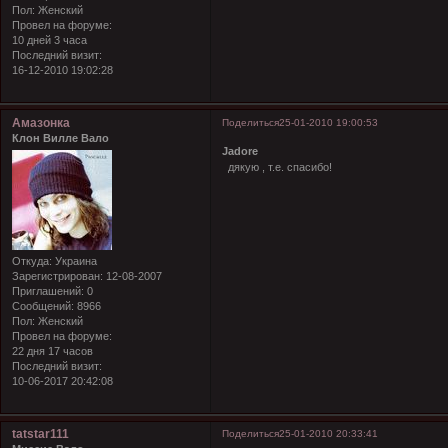
Пол:
Женский
Провел на форуме:
10 дней 3 часа
Последний визит:
16-12-2010 19:02:28
Амазонка
Поделиться
25-01-2010 19:00:53
Клон Вилле Вало
Jadore
дякую , т.е. спасибо!
Откуда:
Украина
Зарегистрирован
: 12-08-2007
Приглашений:
0
Сообщений:
8966
Пол:
Женский
Провел на форуме:
22 дня 17 часов
Последний визит:
10-06-2017 20:42:08
tatstar111
Поделиться
25-01-2010 20:33:41