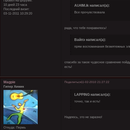
Провел на форуме:
10 дней 23 часа
Al.HIM.ik написал(а):
Последний визит:
Все прочувствовала
03-11-2011 10:29:20
рада, что тебе понравилось!
Вайпэ написал(а):
прям воспоминания безмятежных э
спасибо за такое чудесное сравнение
пойд
есть!
Magpie
Поделиться
11-02-2010 21:27:22
Гипер Химик
LAPPING написал(а):
точно, так и есть!
Надеюсь, это не заразно!
Откуда:
Пермь