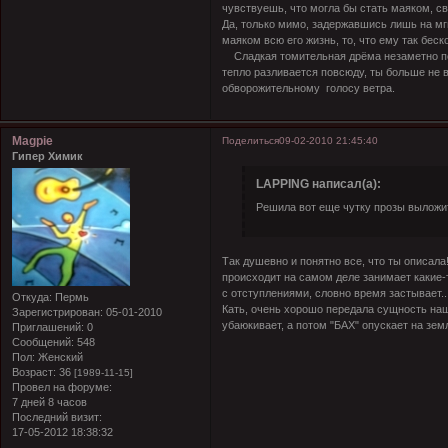
чувствуешь, что могла бы стать маяком,
Да, только мимо, задержавшись лишь на мг
маяком всю его жизнь, то, что ему так беск
Сладкая томительная дрёма незаметно под
тепло разливается повсюду, ты больше не
обворожительному голосу ветра.
Magpie
Поделиться
09-02-2010 21:45:40
Гипер Химик
LAPPING написал(а):
Решила вот еще чутку прозы выложи
Так душевно и понятно все, что ты описала
происходит на самом деле занимает какие-т
с отступлениями, словно время застывает..
Откуда:
Пермь
Кать, очень хорошо передала сущность наш
Зарегистрирован
: 05-01-2010
убаюкивает, а потом "БАХ" опускает на зем
Приглашений:
0
Сообщений:
548
Пол:
Женский
Возраст:
36
[1989-11-15]
Провел на форуме:
7 дней 8 часов
Последний визит:
17-05-2012 18:38:32