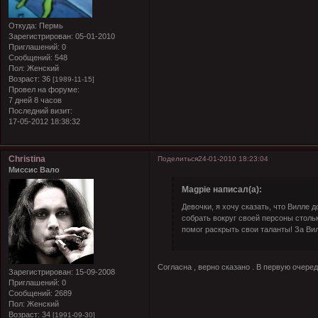
Откуда:
Пермь
Зарегистрирован
: 05-01-2010
Приглашений:
0
Сообщений:
548
Пол:
Женский
Возраст:
36
[1989-11-15]
Провел на форуме:
7 дней 8 часов
Последний визит:
17-05-2012 18:38:32
Christina
Поделиться
24-01-2010 18:23:04
Миссис Вало
Magpie написал(а):
Девочки, я хочу сказать, что Вилле
собрать вокруг своей персоны столь
помог раскрыть свои таланты! За Ви
Согласна
, верно сказано
. В первую очере
Зарегистрирован
: 15-09-2008
Приглашений:
0
Сообщений:
2689
Пол:
Женский
Возраст:
34
[1991-09-30]