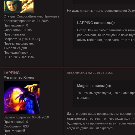
Ни дать ни взять - прям воспоминания бе
Откуда:
Спасск-Дальний, Приморье
Зарегистрирован
: 04-11-2008
LAPPING написал(а):
Приглашений:
0
Сообщений:
11198
Ветер. Как он любит заниматься твои
Пол:
Женский
расчёсывая, то неожиданно взметнув
Возраст:
31
[1994-11-25]
сбить тебя с ног, если захочет, и ты
Провел на форуме:
1 месяц 24 дня
Последний визит:
08-12-2017 16:11:36
LAPPING
Поделиться
11-02-2010 14:31:33
Мега-пупер Химик
Magpie написал(а):
То, что мы чувствуем, что с нами пр
меньше!
Да, это всего лишь прекрасные мгновения, 
Зарегистрирован
: 06-01-2010
называется счастьем, то, чего люди ищут и 
Приглашений:
0
будущем, а на протяжении всей твоей жизни
Сообщений:
638
когда на душе кошки скребут!
Пол:
Женский