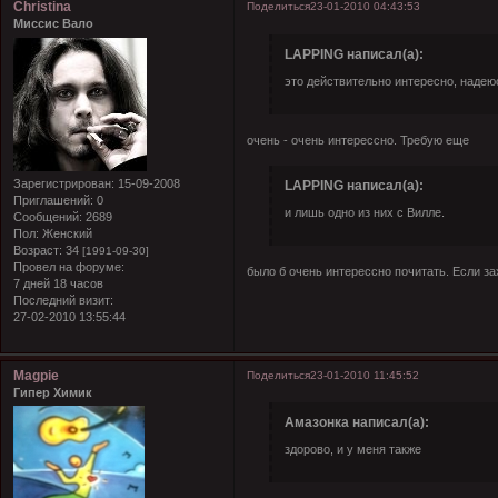
Christina
Поделиться
23-01-2010 04:43:53
Миссис Вало
LAPPING написал(а):
это действительно интересно, надею
очень - очень интерессно. Требую еще
Зарегистрирован
: 15-09-2008
LAPPING написал(а):
Приглашений:
0
и лишь одно из них с Вилле.
Сообщений:
2689
Пол:
Женский
Возраст:
34
[1991-09-30]
Провел на форуме:
было б очень интерессно почитать. Если 
7 дней 18 часов
Последний визит:
27-02-2010 13:55:44
Magpie
Поделиться
23-01-2010 11:45:52
Гипер Химик
Амазонка написал(а):
здорово, и у меня также