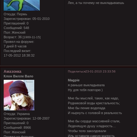
Лен, а ты почему не выкладываешь
Откуда:
Пермь
Зарегистрирован
: 05-01-2010
Приглашений:
0
Сообщений:
548
Пол:
Женский
Возраст:
36
[1989-11-15]
Провел на форуме:
7 дней 8 часов
Последний визит:
17-05-2012 18:38:32
Амазонка
Поделиться
23-01-2010 23:33:56
Клон Вилле Вало
Magpie
я раньше выкладывала
Ну для тебя повторю )
Мне бы мыслей, таких, как надо,
Родниковой воды кристальность;
Мне бы пение водопада
И нырнуть с головой в реальность
Откуда:
Украина
Зарегистрирован
: 12-08-2007
Мне бы сердце массивней стали,
Приглашений:
0
Леденящую душу хладность…
Сообщений:
8966
Чтобы тело заколдовали
Пол:
Женский
Иль оставили самую малость
Провел на форуме: