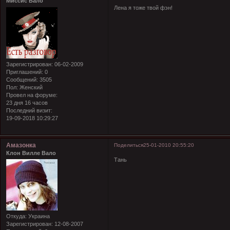
Миссис Вало
Лена я тоже твой фэн!
Зарегистрирован
: 06-02-2009
Приглашений:
0
Сообщений:
3505
Пол:
Женский
Провел на форуме:
23 дня 16 часов
Последний визит:
19-09-2018 10:29:27
Амазонка
Поделиться
25-01-2010 20:55:20
Клон Вилле Вало
Тань
Откуда:
Украина
Зарегистрирован
: 12-08-2007