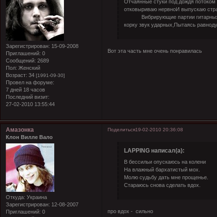
Отчаянные стуки под дождя потоком 
отковыриваю нервноИ выпускаю стра
Вибрирующие партии гитарных Вл
корку звук ударных,Пытаясь равноду
Зарегистрирован
: 15-09-2008
Вот эта часть мне очень понравилась
Приглашений:
0
Сообщений:
2689
Пол:
Женский
Возраст:
34
[1991-09-30]
Провел на форуме:
7 дней 18 часов
Последний визит:
27-02-2010 13:55:44
Амазонка
Поделиться
19-02-2010 20:36:08
Клон Вилле Вало
LAPPING написал(а):
В бессильи опускаюсь на колени
На влажный бархатистый мох.
Молю судьбу дать мне прощенье.
Стараюсь снова сделать вдох.
Откуда:
Украина
Зарегистрирован
: 12-08-2007
про вдох - сильно
Приглашений:
0