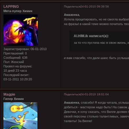
LAPPING
Поделиться
24-01-2010 09:39:58
Мега-пупер Химик
Амазонка
,
Хотела процитировать, но не смогла выбра
на фразы! в какой теме можно почитать тв
Al.HIM.ik написал(а):
за то что пустила нас в свою жизнь,
Зарегистрирован
: 06-01-2010
Приглашений:
0
Сообщений:
638
и вам спасибо, что дали шанс быть услышан
Пол:
Женский
Провел на форуме:
10 дней 23 часа
Последний визит:
03-11-2011 10:29:20
Magpie
Поделиться
24-01-2010 18:01:04
Гипер Химик
Амазонка
, спасибо! Я когда читала, услы
добиться - мастером надо быть! На самом 
Девочки, я хочу сказать, что Вилле должен
своей персоны столько талантливых, замеч
таланты! За Вилле!