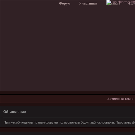
Форум
Участники
Правила
По
Активные темы
Объявление
При несоблюдении правил форума пользователи будут заблокированы. Просмотр фо