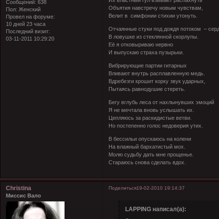
Сообщений:
638
Объятия навстречу новым чувствам,
Пол:
Женский
Велит в симфонии стихии утонуть.
Провел на форуме:
10 дней 23 часа
Отчаянные стуки под дождя потоком – сер
Последний визит:
В ловушке из стеклянной скорлупы.
03-11-2011 10:29:20
Её я отковыриваю нервно
И выпускаю страха пузырьки.
Вибрирующие партии гитарных
Вливают внутрь расплавленную медь.
Вдребезги крошит корку звук ударных,
Пытаясь равнодушие стереть.
Бегу вглубь леса от нахлынувших эмоций
Я не мечтала вновь услышать их.
Цепляюсь за раскидистые ветви.
Но постепенно голос недоверия утих.
В бессильи опускаюсь на колени
На влажный бархатистый мох.
Молю судьбу дать мне прощенье.
Стараюсь снова сделать вдох.
Christina
Поделиться
19-02-2010 19:14:37
Миссис Вало
LAPPING написал(а):