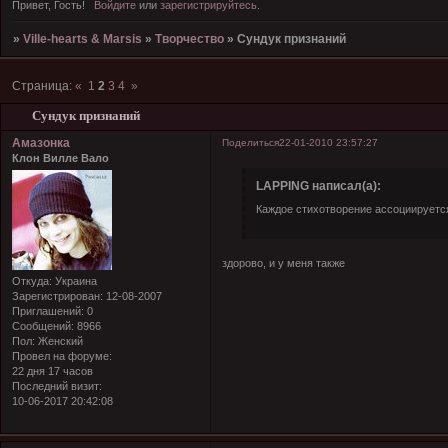
Привет, Гость!
Войдите
или
зарегистрируйтесь
.
»
Ville-hearts & Marsis
»
Творчество
»
Сундук признаний
Страница:
«
1
2
3
4
»
Сундук признаний
Амазонка
Поделиться
22-01-2010 23:57:27
Клон Вилле Вало
LAPPING написал(а):
Каждое стихотворение ассоциируетс
здорово, и у меня также
Откуда:
Украина
Зарегистрирован
: 12-08-2007
Приглашений:
0
Сообщений:
8966
Пол:
Женский
Провел на форуме:
22 дня 17 часов
Последний визит:
10-06-2017 20:42:08