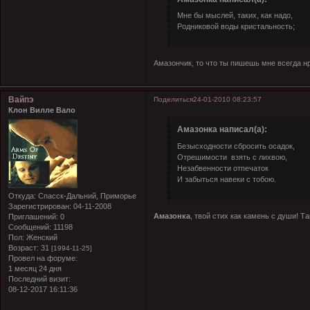
Мне бы мыслей, таких, как надо,
Родниковой воды кристальность;
Амазончик, то что ты пишешь мне всегда 
Вайпэ
Поделиться
24-01-2010 08:23:57
Клон Вилле Вало
Амазонка написал(а):
Безысходности сбросить осадок,
Отрешимости взять с лихвою,
Незабвенности отпечаток
И забыться навеки с тобою.
Откуда:
Спасск-Дальний, Приморье
Зарегистрирован
: 04-11-2008
Амазонка
, твой стих как камень с души!
Та
Приглашений:
0
Сообщений:
11198
Пол:
Женский
Возраст:
31
[1994-11-25]
Провел на форуме:
1 месяц 24 дня
Последний визит:
08-12-2017 16:11:36