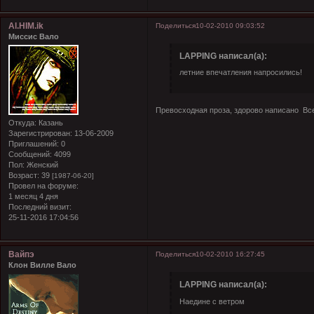
Al.HIM.ik
Поделиться
10-02-2010 09:03:52
Миссис Вало
LAPPING написал(а):
летние впечатления напросились!
Превосходная проза, здорово написано
Вс
Откуда:
Казань
Зарегистрирован
: 13-06-2009
Приглашений:
0
Сообщений:
4099
Пол:
Женский
Возраст:
39
[1987-06-20]
Провел на форуме:
1 месяц 4 дня
Последний визит:
25-11-2016 17:04:56
Вайпэ
Поделиться
10-02-2010 16:27:45
Клон Вилле Вало
LAPPING написал(а):
Наедине с ветром