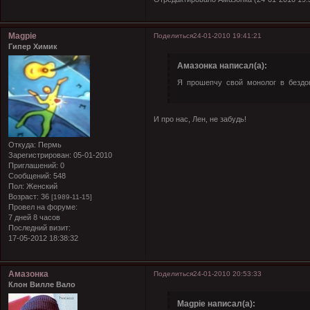
Magpie
Поделиться
24-01-2010 19:41:21
Гипер Химик
Амазонка написал(а):
Я прошепчу свой монолог в бездо
И про нас, Лен, не забудь!
Откуда:
Пермь
Зарегистрирован
: 05-01-2010
Приглашений:
0
Сообщений:
548
Пол:
Женский
Возраст:
36
[1989-11-15]
Провел на форуме:
7 дней 8 часов
Последний визит:
17-05-2012 18:38:32
Амазонка
Поделиться
24-01-2010 20:53:33
Клон Вилле Вало
Magpie написал(а):