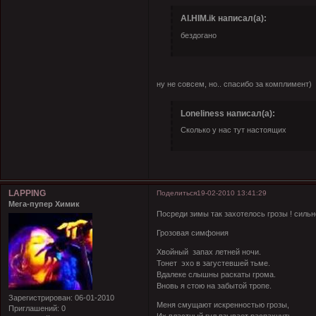
Al.HIM.ik написал(а):
бездогано
ну не совсем, но.. спасибо за комплимент)
Loneliness написал(а):
Сколько у нас тут настоящих
LAPPING
Поделиться
19-02-2010 13:41:29
Мега-пупер Химик
Посреди зимы так захотелось грозы ! силь
Грозовая симфония
Хвойный запах летней ночи.
Тонет эхо в загустевшей тьме.
Вдалеке слышны раскаты грома.
Вновь я стою на забытой тропе.
Зарегистрирован
: 06-01-2010
Меня смущают искренностью грозы,
Приглашений:
0
Их властный гул взывает распахнуть