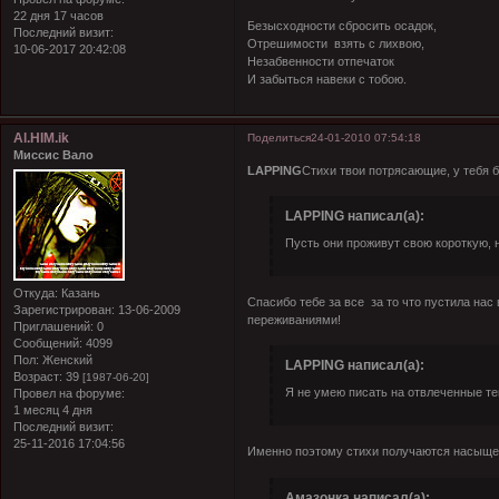
22 дня 17 часов
Безысходности сбросить осадок,
Последний визит:
Отрешимости взять с лихвою,
10-06-2017 20:42:08
Незабвенности отпечаток
И забыться навеки с тобою.
Al.HIM.ik
Поделиться
24-01-2010 07:54:18
Миссис Вало
LAPPING
Стихи твои потрясающие, у тебя
LAPPING написал(а):
Пусть они проживут свою короткую, 
Откуда:
Казань
Спасибо тебе за все
за то что пустила нас
Зарегистрирован
: 13-06-2009
переживаниями!
Приглашений:
0
Сообщений:
4099
Пол:
Женский
LAPPING написал(а):
Возраст:
39
[1987-06-20]
Я не умею писать на отвлеченные те
Провел на форуме:
1 месяц 4 дня
Последний визит:
25-11-2016 17:04:56
Именно поэтому стихи получаются насыщ
Амазонка написал(а):