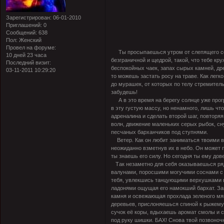
Зарегистрирован
: 06-01-2010
Приглашений:
0
Сообщений:
638
Пол:
Женский
Провел на форуме:
Ты просыпаешься утром от слепящего солн
10 дней 23 часа
безграничной и щедрой, такой, что тебе кру
Последний визит:
беспокойных чаек, запах сырых камней, др
03-11-2011 10:29:20
то можешь застать росу на траве. Как легк
до мурашек, от которых по телу стремитель
забудешь!
А в это время на берегу солнце уже прогр
в эту густую массу, но ненамного, лишь чт
адреналина и сделать второй шаг, повторя
волн, движение маленьких серых рыбок, с
песчаных барханчиков под ступнями.
Ветер. Как он любит заниматься твоими во
неожиданно взметнув их в небо. Он может п
ты знаешь его силу. Но сегодня ты ему дов
Так незаметно для себя оказываешься ря
валунами, поросшими могучими соснами с 
тебя, увлекшись танцующими верхушками в
ладонями ощущая его намокший бархат. За
камня и освежающая прохлада зеленого мяг
деревьев, прислоняешься спиной к рыжему
сучок её коры, вдыхаешь аромат смолы и 
под руку шишки. БАХ! Снова твой позвоноч