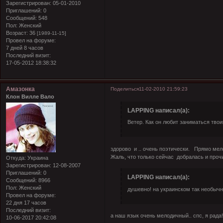
Зарегистрирован
: 05-01-2010
Приглашений:
0
Сообщений:
548
Пол:
Женский
Возраст:
36
[1989-11-15]
Провел на форуме:
7 дней 8 часов
Последний визит:
17-05-2012 18:38:32
Амазонка
Поделиться
11-02-2010 21:59:23
Клон Вилле Вало
LAPPING написал(а):
Ветер. Как он любит заниматься тво
здорово и .. очень поэтически.
Прямо мело
Жаль, что только сейчас добралась и прочи
Откуда:
Украина
Зарегистрирован
: 12-08-2007
Приглашений:
0
LAPPING написал(а):
Сообщений:
8966
Пол:
Женский
душевно! на украинском так необычно
Провел на форуме:
22 дня 17 часов
Последний визит:
а наш язык очень мелодичный.. спс, я рада
10-06-2017 20:42:08