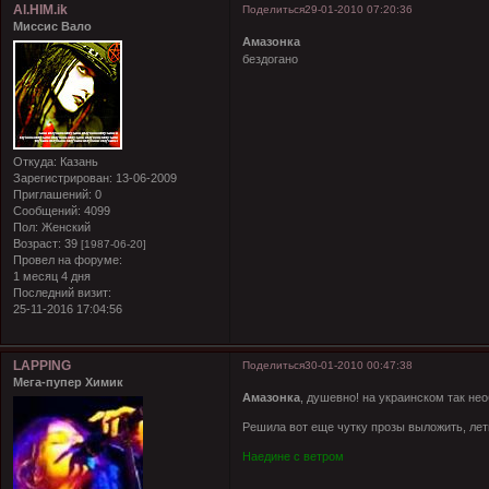
Al.HIM.ik
Поделиться
29-01-2010 07:20:36
Миссис Вало
Амазонка
бездогано
Откуда:
Казань
Зарегистрирован
: 13-06-2009
Приглашений:
0
Сообщений:
4099
Пол:
Женский
Возраст:
39
[1987-06-20]
Провел на форуме:
1 месяц 4 дня
Последний визит:
25-11-2016 17:04:56
LAPPING
Поделиться
30-01-2010 00:47:38
Мега-пупер Химик
Амазонка
, душевно! на украинском так нео
Решила вот еще чутку прозы выложить, лет
Наедине с ветром